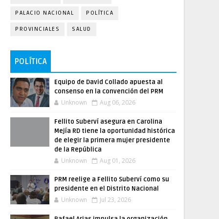
PALACIO NACIONAL
POLÍTICA
PROVINCIALES
SALUD
POLÍTICA
Equipo de David Collado apuesta al
consenso en la convención del PRM
Unknown
Aug 06, 2026
Fellito Suberví asegura en Carolina
Mejía RD tiene la oportunidad histórica
de elegir la primera mujer presidente
de la República
Unknown
Aug 01, 2026
PRM reelige a Fellito Suberví como su
presidente en el Distrito Nacional
Unknown
Jul 23, 2026