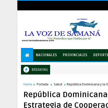
NACIONALES
PROVINCIALES
DEPORT
BREAKING
Equipo de David Collado apuesta al consenso en la convención d
ICA
Home
Portada
Salud
República Dominicana y la 
República Dominicana 
Estrategia de Coopera