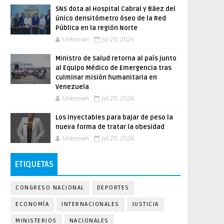
SNS dota al Hospital Cabral y Báez del
único densitómetro óseo de la Red
Pública en la región Norte
Unknown
Jul 20, 2026
Ministro de Salud retorna al país junto
al Equipo Médico de Emergencia tras
culminar misión humanitaria en
Venezuela
Unknown
Jul 20, 2026
Los inyectables para bajar de peso la
nueva forma de tratar la obesidad
Unknown
Jul 20, 2026
ETIQUETAS
CONGRESO NACIONAL
DEPORTES
ECONOMÍA
INTERNACIONALES
JUSTICIA
MINISTERIOS
NACIONALES