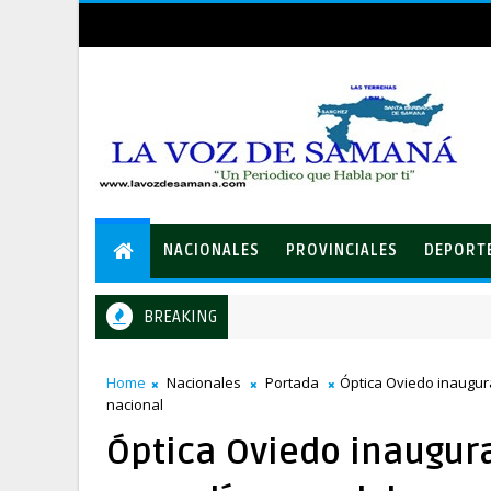
NACIONALES
PROVINCIALES
DEPORT
BREAKING
LEIDSA entrega certificado a mecánico ganador de RD$37 mil
ONALES
Home
Nacionales
Portada
Óptica Oviedo inaugura
nacional
Óptica Oviedo inaugur