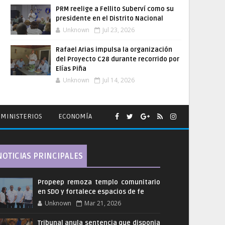
PRM reelige a Fellito Suberví como su
presidente en el Distrito Nacional
Unknown
Jul 23, 2026
Rafael Arias impulsa la organización
del Proyecto C28 durante recorrido por
Elías Piña
Unknown
Jul 14, 2026
MINISTERIOS
ECONOMÍA
NOTICIAS PRINCIPALES
Propeep remoza templo comunitario
en SDO y fortalece espacios de fe
Unknown
Mar 21, 2026
Tribunal anula sentencia que disponia