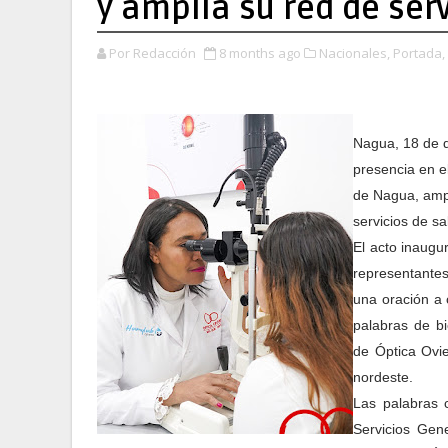
y amplía su red de serv
Por Redacción
8 months ago
Nacionales,
Portada,
Nagua, 18 de d
presencia en e
de Nagua, amp
servicios de sa
El acto inaugu
representantes
una oración a 
palabras de b
de Óptica Ovie
nordeste.
Las palabras c
Servicios Gen