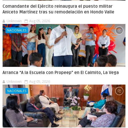
Comandante del Ejército reinaugura el puesto militar
Aniceto Martínez tras su remodelación en Hondo Valle
Unknown
Aug 05, 2026
NACIONALES
Arranca “A la Escuela con Propeep” en El Caimito, La Vega
Unknown
Aug 05, 2026
NACIONALES