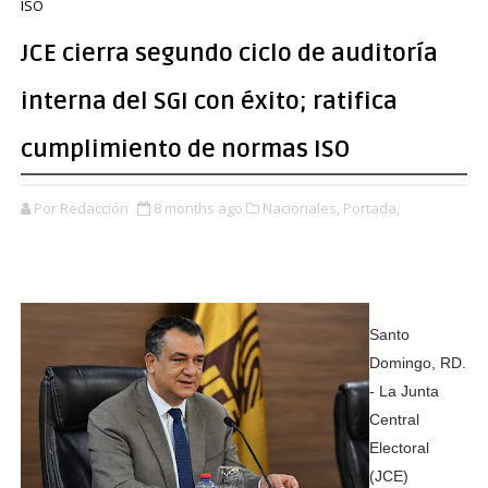
ISO
JCE cierra segundo ciclo de auditoría
interna del SGI con éxito; ratifica
cumplimiento de normas ISO
Por Redacción
8 months ago
Nacionales,
Portada,
Santo
Domingo, RD.
- La Junta
Central
Electoral
(JCE)