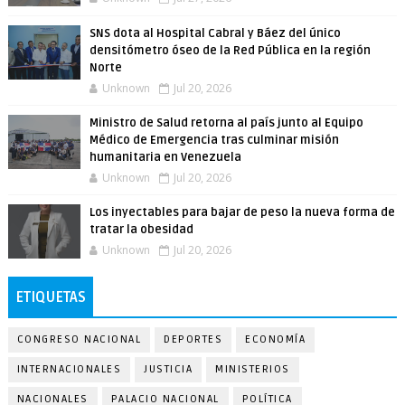
SNS dota al Hospital Cabral y Báez del único
densitómetro óseo de la Red Pública en la región
Norte
Unknown
Jul 20, 2026
Ministro de Salud retorna al país junto al Equipo
Médico de Emergencia tras culminar misión
humanitaria en Venezuela
Unknown
Jul 20, 2026
Los inyectables para bajar de peso la nueva forma de
tratar la obesidad
Unknown
Jul 20, 2026
ETIQUETAS
CONGRESO NACIONAL
DEPORTES
ECONOMÍA
INTERNACIONALES
JUSTICIA
MINISTERIOS
NACIONALES
PALACIO NACIONAL
POLÍTICA