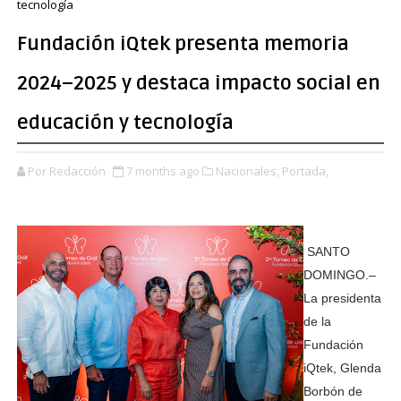
tecnología
Fundación iQtek presenta memoria
2024–2025 y destaca impacto social en
educación y tecnología
Por Redacción
7 months ago
Nacionales,
Portada,
SANTO
DOMINGO.–
La presidenta
de la
Fundación
iQtek, Glenda
Borbón de