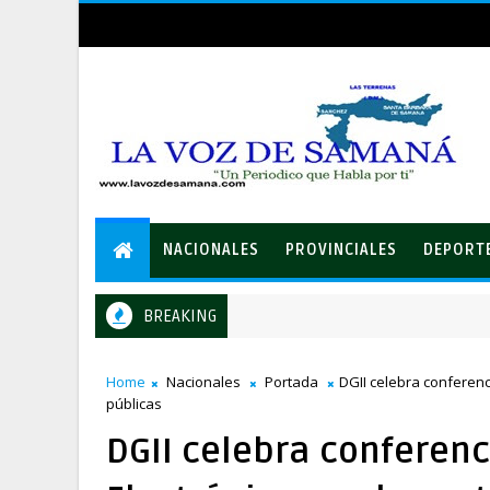
NACIONALES
PROVINCIALES
DEPORT
BREAKING
LEIDSA entrega certificado a mecánico ganador de RD$37 mil
IONALES
Home
Nacionales
Portada
DGII celebra conferenci
públicas
DGII celebra conferenc