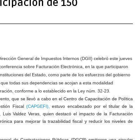
ticipación de 150
irección General de Impuestos Internos (DGII) celebró este jueves
conferencia sobre Facturación Electrónica, en la que participaron
instituciones del Estado, como parte de los esfuerzos del gobierno
 que todas sus dependencias se acojan a esta modalidad
uración, conforme a lo establecido en la Ley núm. 32-23.
vento, que se llevó a cabo en el Centro de Capacitación de Política
stión Fiscal
(CAPGEFI),
estuvo encabezado por el titular de la
, Luis Valdez Veras, quien destacó el impacto de la Facturación
trónica para mejorar la trazabilidad fiscal y reducir los niveles de
eneral de Contrataciones Públicas (DGCP) emitieron una circular