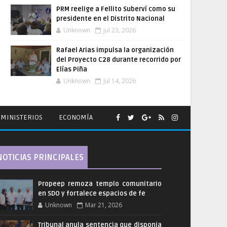
PRM reelige a Fellito Suberví como su
presidente en el Distrito Nacional
Unknown
Jul 23, 2026
Rafael Arias impulsa la organización
del Proyecto C28 durante recorrido por
Elías Piña
Unknown
Jul 14, 2026
MINISTERIOS
ECONOMÍA
NOTICIAS PRINCIPALES
Propeep remoza templo comunitario
en SDO y fortalece espacios de fe
Unknown
Mar 21, 2026
Tribunal anula sentencia que disponia