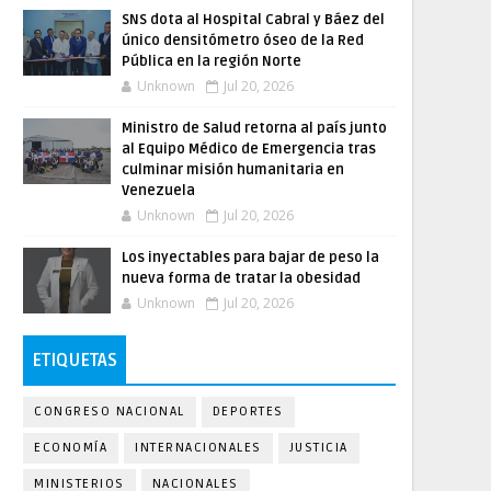
SNS dota al Hospital Cabral y Báez del
único densitómetro óseo de la Red
Pública en la región Norte
Unknown
Jul 20, 2026
Ministro de Salud retorna al país junto
al Equipo Médico de Emergencia tras
culminar misión humanitaria en
Venezuela
Unknown
Jul 20, 2026
Los inyectables para bajar de peso la
nueva forma de tratar la obesidad
Unknown
Jul 20, 2026
ETIQUETAS
CONGRESO NACIONAL
DEPORTES
ECONOMÍA
INTERNACIONALES
JUSTICIA
MINISTERIOS
NACIONALES