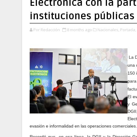
Electrónica con la par
instituciones públicas
Por Redacción
8 months ago
Nacionales,
Portada,
La D
una 
150 
para
fact
El e
y Ge
DGII
Elec
evasión e informalidad en las operaciones comerciales.
Recordó que, en esa línea, la DGII y la Dirección G