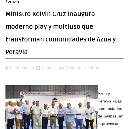
Peravia
Ministro Kelvin Cruz inaugura
moderno play y multiuso que
transforman comunidades de Azua y
Peravia
Por Redacción
9 months ago
Deportes,
Portada,
Azua y
Peravia.- Las
comunidades
de Salinas, en
la provincia