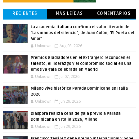
RECIENTES
MÁS LEÍDAS
COMENTARIOS
La academia italiana confirma el valor literario de
"Las manos del silencio", de Juan Colón, "El Poeta del
Amor"
Unknown
Aug 03, 2026
Premios Gladiadores en el Extranjero reconocen el
talento, el liderazgo y el compromiso social en una
emotiva gala celebrada en Madrid
Unknown
Jul 07, 2026
Milano vive histórica Parada Dominicana en Italia
2026
Unknown
Jun 29, 2026
Diáspora realiza cena de gala previo a Parada
Dominicana en Italia 2026, Milano
Unknown
Jun 29, 2026
Francisco Tavárez gana premio internacional y pone