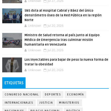
Unknown
Jul 27, 2026
SNS dota al Hospital Cabral y Báez del único
densitómetro óseo de la Red Pública en la región
Norte
Unknown
Jul 20, 2026
Ministro de Salud retorna al país junto al Equipo
Médico de Emergencia tras culminar misión
humanitaria en Venezuela
Unknown
Jul 20, 2026
Los inyectables para bajar de peso la nueva forma de
tratar la obesidad
Unknown
Jul 20, 2026
ETIQUETAS
CONGRESO NACIONAL
DEPORTES
ECONOMÍA
INTERNACIONALES
JUSTICIA
MINISTERIOS
NACIONALES
PALACIO NACIONAL
POLÍTICA