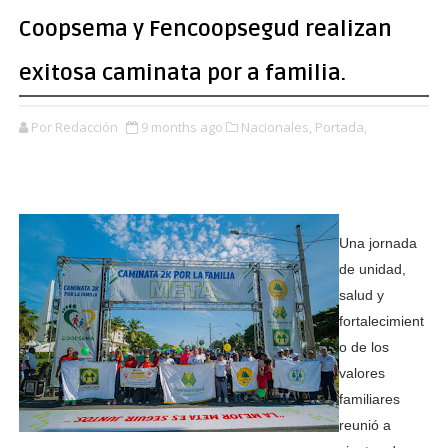
Coopsema y Fencoopsegud realizan
exitosa caminata por a familia.
Por Redacción
9 months ago
Nacionales,
Portada,
Una jornada
de unidad,
salud y
fortalecimient
o de los
valores
familiares
reunió a