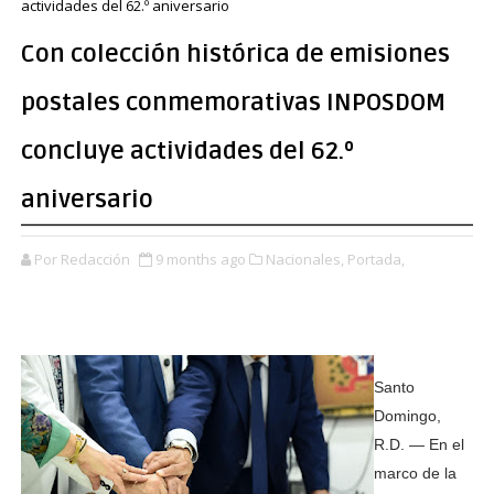
actividades del 62.º aniversario
Con colección histórica de emisiones
postales conmemorativas INPOSDOM
concluye actividades del 62.º
aniversario
Por Redacción
9 months ago
Nacionales,
Portada,
Santo
Domingo,
R.D. — En el
marco de la