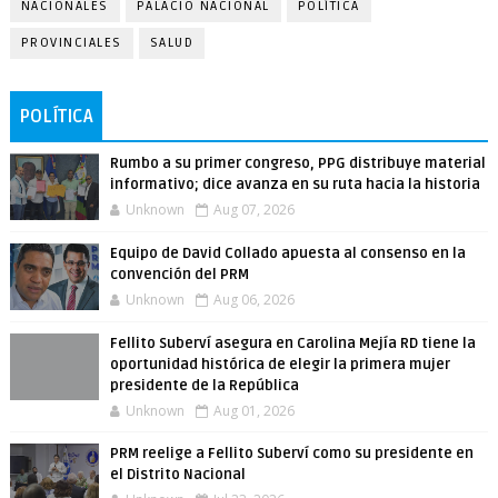
NACIONALES
PALACIO NACIONAL
POLÍTICA
PROVINCIALES
SALUD
POLÍTICA
Rumbo a su primer congreso, PPG distribuye material
informativo; dice avanza en su ruta hacia la historia
Unknown
Aug 07, 2026
Equipo de David Collado apuesta al consenso en la
convención del PRM
Unknown
Aug 06, 2026
Fellito Suberví asegura en Carolina Mejía RD tiene la
oportunidad histórica de elegir la primera mujer
presidente de la República
Unknown
Aug 01, 2026
PRM reelige a Fellito Suberví como su presidente en
el Distrito Nacional