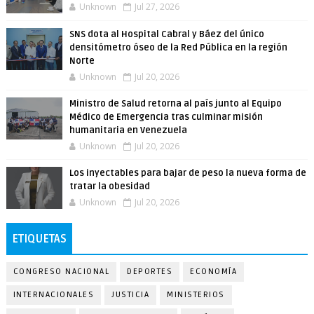
Unknown
Jul 27, 2026
SNS dota al Hospital Cabral y Báez del único
densitómetro óseo de la Red Pública en la región
Norte
Unknown
Jul 20, 2026
Ministro de Salud retorna al país junto al Equipo
Médico de Emergencia tras culminar misión
humanitaria en Venezuela
Unknown
Jul 20, 2026
Los inyectables para bajar de peso la nueva forma de
tratar la obesidad
Unknown
Jul 20, 2026
ETIQUETAS
CONGRESO NACIONAL
DEPORTES
ECONOMÍA
INTERNACIONALES
JUSTICIA
MINISTERIOS