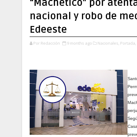
“Machetico” por atenta
nacional y robo de me
Edeeste
Por Redacción
9 months ago
Nacionales,
Portada,
Sant
Perm
prev
Mach
perj
Segú
Casa
prev