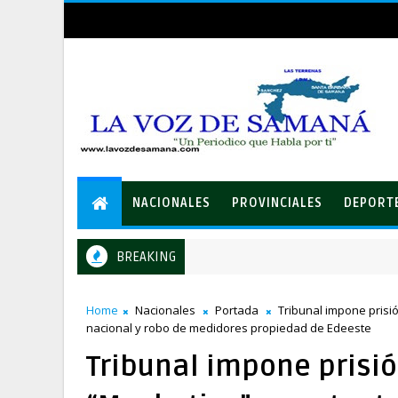
NACIONALES
PROVINCIALES
DEPORT
BREAKING
LEIDSA entrega certificado a mecánico ganador de RD$37 mil
ONALES
Home
Nacionales
Portada
Tribunal impone prisió
nacional y robo de medidores propiedad de Edeeste
Tribunal impone prisió