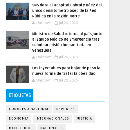
SNS dota al Hospital Cabral y Báez del
único densitómetro óseo de la Red
Pública en la región Norte
Unknown
Jul 20, 2026
Ministro de Salud retorna al país junto
al Equipo Médico de Emergencia tras
culminar misión humanitaria en
Venezuela
Unknown
Jul 20, 2026
Los inyectables para bajar de peso la
nueva forma de tratar la obesidad
Unknown
Jul 20, 2026
ETIQUETAS
CONGRESO NACIONAL
DEPORTES
ECONOMÍA
INTERNACIONALES
JUSTICIA
MINISTERIOS
NACIONALES