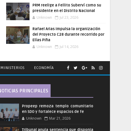
PRM reelige a Fellito Suberví como su
presidente en el Distrito Nacional
Unknown
Jul 23, 2026
Rafael Arias impulsa la organización
del Proyecto C28 durante recorrido por
Elías Piña
Unknown
Jul 14, 2026
MINISTERIOS
ECONOMÍA
NOTICIAS PRINCIPALES
Propeep remoza templo comunitario
en SDO y fortalece espacios de fe
Unknown
Mar 21, 2026
Tribunal anula sentencia que disponia