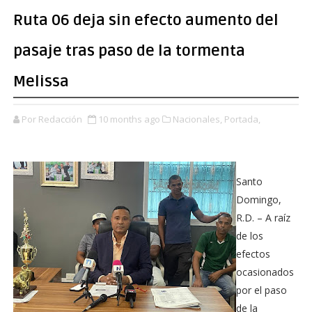
Ruta 06 deja sin efecto aumento del
pasaje tras paso de la tormenta
Melissa
Por Redacción
10 months ago
Nacionales,
Portada,
Santo
Domingo,
R.D. – A raíz
de los
efectos
ocasionados
por el paso
de la