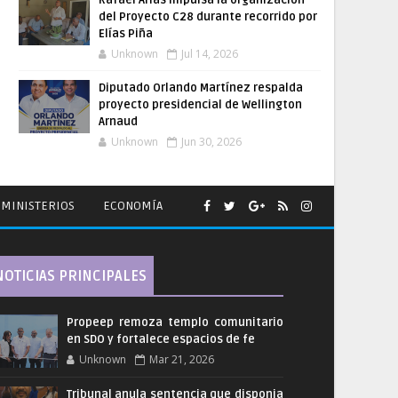
Rafael Arias impulsa la organización
del Proyecto C28 durante recorrido por
Elías Piña
Unknown
Jul 14, 2026
Diputado Orlando Martínez respalda
proyecto presidencial de Wellington
Arnaud
Unknown
Jun 30, 2026
MINISTERIOS
ECONOMÍA
NOTICIAS PRINCIPALES
Propeep remoza templo comunitario
en SDO y fortalece espacios de fe
Unknown
Mar 21, 2026
Tribunal anula sentencia que disponia