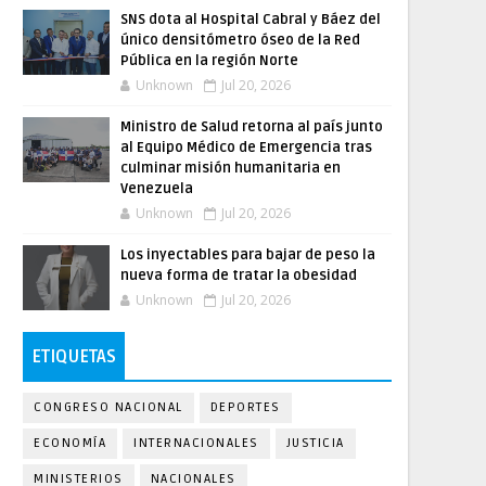
SNS dota al Hospital Cabral y Báez del
único densitómetro óseo de la Red
Pública en la región Norte
Unknown
Jul 20, 2026
Ministro de Salud retorna al país junto
al Equipo Médico de Emergencia tras
culminar misión humanitaria en
Venezuela
Unknown
Jul 20, 2026
Los inyectables para bajar de peso la
nueva forma de tratar la obesidad
Unknown
Jul 20, 2026
ETIQUETAS
CONGRESO NACIONAL
DEPORTES
ECONOMÍA
INTERNACIONALES
JUSTICIA
MINISTERIOS
NACIONALES