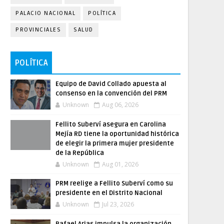
PALACIO NACIONAL
POLÍTICA
PROVINCIALES
SALUD
POLÍTICA
Equipo de David Collado apuesta al
consenso en la convención del PRM
Unknown
Aug 06, 2026
Fellito Suberví asegura en Carolina
Mejía RD tiene la oportunidad histórica
de elegir la primera mujer presidente
de la República
Unknown
Aug 01, 2026
PRM reelige a Fellito Suberví como su
presidente en el Distrito Nacional
Unknown
Jul 23, 2026