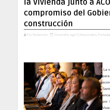
la Vivienda junto a AC
compromiso del Gobier
construcción
Por Redacción
10 months ago
Nacionales,
Portada
La v
para
econ
Sant
enca
por 
Vivi