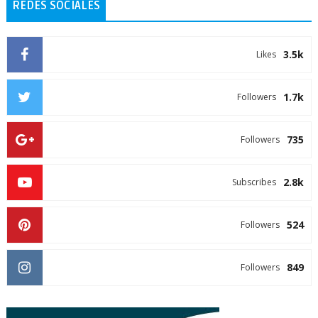
REDES SOCIALES
3.5k
Likes
1.7k
Followers
735
Followers
2.8k
Subscribes
524
Followers
849
Followers