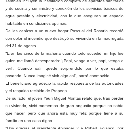
También incluyen la instalación completa de aparatos sanitarios
y de cocina y suministro y conexión de los servicios básicos de
agua potable y electricidad, con lo que aseguran un espacio
habitable en condiciones óptimas.
De las cenizas a un nuevo hogar Pascual del Rosario recordó
con dolor el incendio que destruyó su vivienda en la madrugada
del 31 de agosto.
“Eran las cinco de la mañana cuando todo sucedió, mi hijo fue
quien me llamó desesperado: ‘¡Papi, venga a ver, papi, venga a
ver!’. Cuando salí, quedé sorprendido por lo que estaba
pasando. Nunca imaginé vivir algo así”, narró conmovido.
El beneficiario agradeció la rápida respuesta de las autoridades
y el respaldo recibido de Propeep.
De su lado, el joven Yeuri Miguel Montás relató que, tras perder
su vivienda, vivió momentos de gran angustia porque no sabía
qué hacer, pero que ahora está muy feliz porque tiene a su
familia en una casa digna.
"Doy gracias al presidente Abinader y a Robert Polanco, por