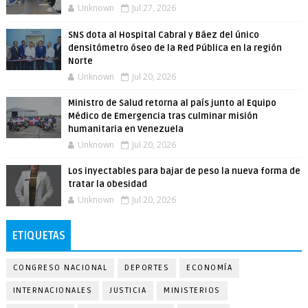
Unknown
Jul 27, 2026
SNS dota al Hospital Cabral y Báez del único
densitómetro óseo de la Red Pública en la región
Norte
Unknown
Jul 20, 2026
Ministro de Salud retorna al país junto al Equipo
Médico de Emergencia tras culminar misión
humanitaria en Venezuela
Unknown
Jul 20, 2026
Los inyectables para bajar de peso la nueva forma de
tratar la obesidad
Unknown
Jul 20, 2026
ETIQUETAS
CONGRESO NACIONAL
DEPORTES
ECONOMÍA
INTERNACIONALES
JUSTICIA
MINISTERIOS