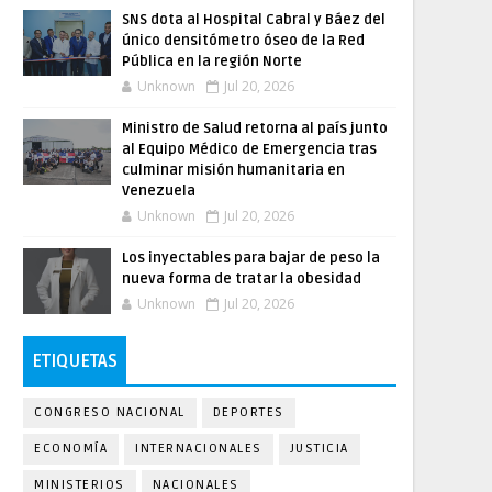
SNS dota al Hospital Cabral y Báez del
único densitómetro óseo de la Red
Pública en la región Norte
Unknown
Jul 20, 2026
Ministro de Salud retorna al país junto
al Equipo Médico de Emergencia tras
culminar misión humanitaria en
Venezuela
Unknown
Jul 20, 2026
Los inyectables para bajar de peso la
nueva forma de tratar la obesidad
Unknown
Jul 20, 2026
ETIQUETAS
CONGRESO NACIONAL
DEPORTES
ECONOMÍA
INTERNACIONALES
JUSTICIA
MINISTERIOS
NACIONALES