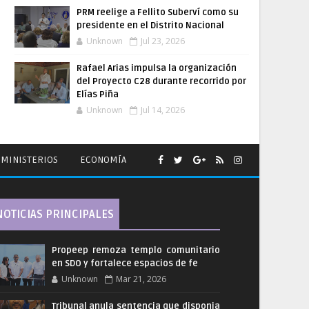
PRM reelige a Fellito Suberví como su
presidente en el Distrito Nacional
Unknown
Jul 23, 2026
Rafael Arias impulsa la organización
del Proyecto C28 durante recorrido por
Elías Piña
Unknown
Jul 14, 2026
MINISTERIOS
ECONOMÍA
NOTICIAS PRINCIPALES
Propeep remoza templo comunitario
en SDO y fortalece espacios de fe
Unknown
Mar 21, 2026
Tribunal anula sentencia que disponia