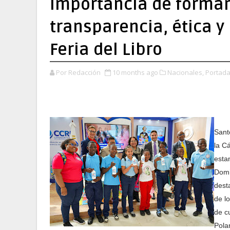
importancia de formar 
transparencia, ética y
Feria del Libro
Por Redacción
10 months ago
Nacionales,
Portada
Sant
la C
estan
Domi
dest
de lo
de c
Pola