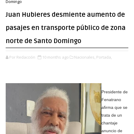
Domingo
Juan Hubieres desmiente aumento de
pasajes en transporte público de zona
norte de Santo Domingo
Por Redacción
10 months ago
Nacionales,
Portada,
Presidente de
Fenatrano
afirma que se
trata de un
chantaje
anuncio de