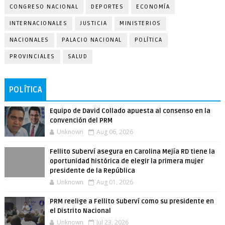
CONGRESO NACIONAL
DEPORTES
ECONOMÍA
INTERNACIONALES
JUSTICIA
MINISTERIOS
NACIONALES
PALACIO NACIONAL
POLÍTICA
PROVINCIALES
SALUD
POLÍTICA
Equipo de David Collado apuesta al consenso en la
convención del PRM
Unknown
Aug 06, 2026
Fellito Suberví asegura en Carolina Mejía RD tiene la
oportunidad histórica de elegir la primera mujer
presidente de la República
Unknown
Aug 01, 2026
PRM reelige a Fellito Suberví como su presidente en
el Distrito Nacional
Unknown
Jul 23, 2026