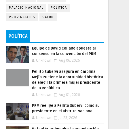
PALACIO NACIONAL
POLÍTICA
PROVINCIALES
SALUD
POLÍTICA
Equipo de David Collado apuesta al
consenso en la convención del PRM
Unknown
Aug 06, 2026
Fellito Suberví asegura en Carolina
Mejía RD tiene la oportunidad histórica
de elegir la primera mujer presidente
de la República
Unknown
Aug 01, 2026
PRM reelige a Fellito Suberví como su
presidente en el Distrito Nacional
Unknown
Jul 23, 2026