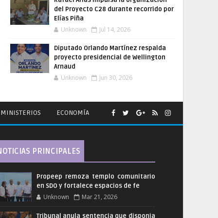
Rafael Arias impulsa la organización
del Proyecto C28 durante recorrido por
Elías Piña
Unknown
Jul 14, 2026
Diputado Orlando Martínez respalda
proyecto presidencial de Wellington
Arnaud
Unknown
Jun 30, 2026
MINISTERIOS
ECONOMÍA
NOTICIAS PRINCIPALES
Propeep remoza templo comunitario
en SDO y fortalece espacios de fe
Unknown
Mar 21, 2026
Tribunal anula sentencia que disponia