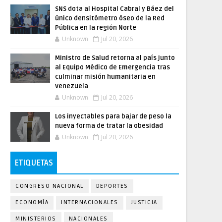
SNS dota al Hospital Cabral y Báez del
único densitómetro óseo de la Red
Pública en la región Norte
Unknown
Jul 20, 2026
Ministro de Salud retorna al país junto
al Equipo Médico de Emergencia tras
culminar misión humanitaria en
Venezuela
Unknown
Jul 20, 2026
Los inyectables para bajar de peso la
nueva forma de tratar la obesidad
Unknown
Jul 20, 2026
ETIQUETAS
CONGRESO NACIONAL
DEPORTES
ECONOMÍA
INTERNACIONALES
JUSTICIA
MINISTERIOS
NACIONALES