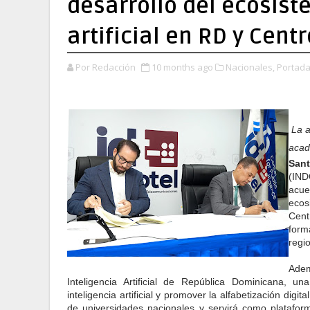
desarrollo del ecosist
artificial en RD y Cen
Por Redacción
10 months ago
Nacionales,
Portada
La a
acade
San
(IND
acue
ecos
Cent
form
regio
Adem
Inteligencia Artificial de República Dominicana, un
inteligencia artificial y promover la alfabetización digi
de universidades nacionales y servirá como platafor