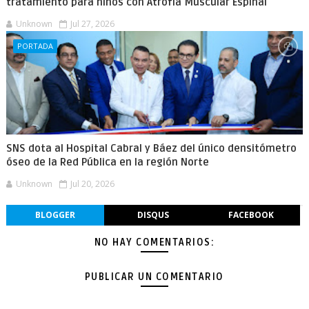
tratamiento para niños con Atrofia Muscular Espinal
Unknown
Jul 27, 2026
PORTADA
SNS dota al Hospital Cabral y Báez del único densitómetro
óseo de la Red Pública en la región Norte
Unknown
Jul 20, 2026
BLOGGER
DISQUS
FACEBOOK
NO HAY COMENTARIOS:
PUBLICAR UN COMENTARIO