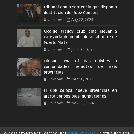
Tribunal anula sentencia que disponia
destitución del Juez Consoró
Unknown
Aug 22, 2025
Alcalde Freddy Cruz pide elevar a
categoría de municipio a Cabarete de
Puerto Plata
Unknown
Jun 20, 2025
Edesur lleva oficinas móviles a
comunidades remotas de seis
provincias
Unknown
Dec 10, 2024
El COE coloca nueve provincias en
alerta por posibles inundaciones
Unknown
Nov 16, 2024
© 2025 ALTANTO.NET | CREADO
POR
TEMPLATESYARD
| DISTRIBUIDO POR