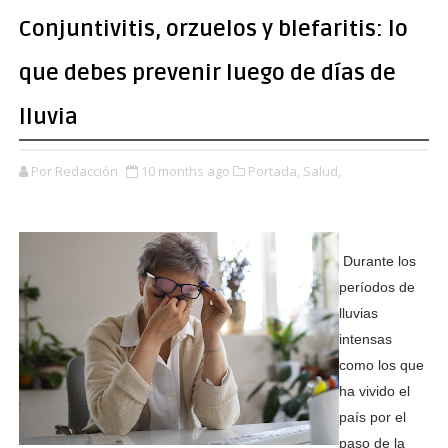
Conjuntivitis, orzuelos y blefaritis: lo
que debes prevenir luego de días de
lluvia
Por Redacción
10 months ago
Portada,
Salud,
Durante los
períodos de
lluvias
intensas
como los que
ha vivido el
país por el
paso de la