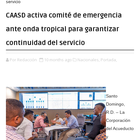
servicio
CAASD activa comité de emergencia
ante onda tropical para garantizar
continuidad del servicio
Por Redacción
10 months ago
Nacionales,
Portada,
Santo
Domingo,
R.D. – La
Corporación
del Acueducto
y