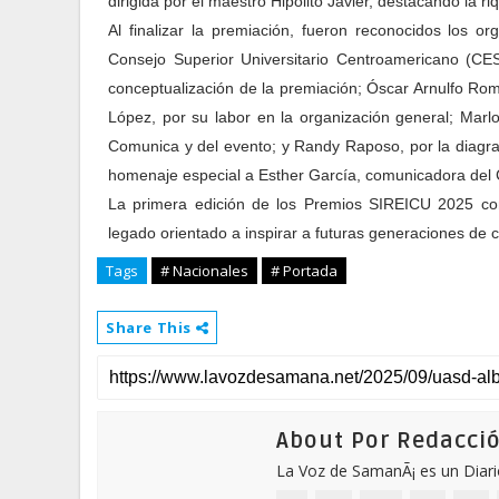
dirigida por el maestro Hipólito Javier, destacando la riq
Al finalizar la premiación, fueron reconocidos los o
Consejo Superior Universitario Centroamericano (CES
conceptualización de la premiación; Óscar Arnulfo Rome
López, por su labor en la organización general; Marl
Comunica y del evento; y Randy Raposo, por la diagrama
homenaje especial a Esther García, comunicadora del 
La primera edición de los Premios SIREICU 2025 cons
legado orientado a inspirar a futuras generaciones de 
Tags
# Nacionales
# Portada
Share This
About Por Redacci
La Voz de SamanÃ¡ es un Diari