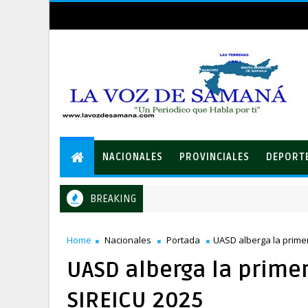
NACIONALES
PROVINCIALES
DEPORT
BREAKING
LEIDSA entrega certificado a mecánico ganador de RD$37 mill
NALES
Home
Nacionales
Portada
UASD alberga la primer
UASD alberga la primer
SIREICU 2025