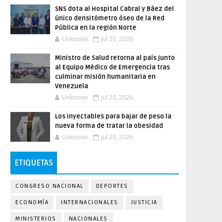
SNS dota al Hospital Cabral y Báez del
único densitómetro óseo de la Red
Pública en la región Norte
Unknown
Jul 20, 2026
Ministro de Salud retorna al país junto
al Equipo Médico de Emergencia tras
culminar misión humanitaria en
Venezuela
Unknown
Jul 20, 2026
Los inyectables para bajar de peso la
nueva forma de tratar la obesidad
Unknown
Jul 20, 2026
ETIQUETAS
CONGRESO NACIONAL
DEPORTES
ECONOMÍA
INTERNACIONALES
JUSTICIA
MINISTERIOS
NACIONALES