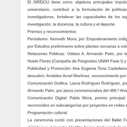
El SIREICU tiene como objetivos principales impulsa
universitario, contribuir a la formulación de polít
investigadores, fortalecer las capacidades de los e
investigación, la docencia, la cultura y el deporte.
Premios y reconocimientos
Periodismo: Kenneth Mora, por Empoderamiento indígen
por Estudios preliminares sobre plantas cercanas a vol
Relaciones Públicas: Odiseo A. Armando Palm, por 
Huete Flores (Campaña de Posgrados UNAH Fase I) y M
Publicidad y Promoción: Ana Eugenia Tona Castellano
descubrir; Arístides Acxel Martínez, reconocimiento p
Comunicación Gráfica: Laura Rodríguez Rodríguez, por e
Armando Palm, por pieza conmemorativa del 486.º Aniv
Comunicación Digital: Pablo Mora, premio princip
reconocidos en subcategorías por proyectos en redes s
Programación cultural
La ceremonia contó con presentaciones del Ballet 