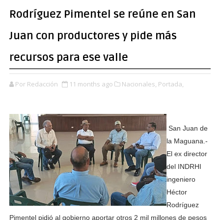
Rodríguez Pimentel se reúne en San
Juan con productores y pide más
recursos para ese valle
Por Redacción
11 months ago
Nacionales,
Portada,
San Juan de
la Maguana.-
El ex director
del INDRHI
ingeniero
Héctor
Rodríguez
Pimentel pidió al gobierno aportar otros 2 mil millones de pesos