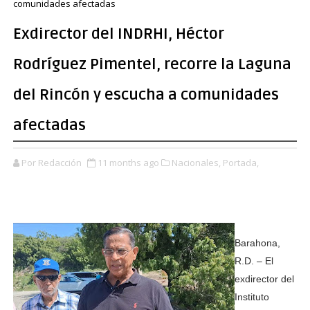
comunidades afectadas
Exdirector del INDRHI, Héctor
Rodríguez Pimentel, recorre la Laguna
del Rincón y escucha a comunidades
afectadas
Por Redacción
11 months ago
Nacionales,
Portada,
Barahona,
R.D. – El
exdirector del
Instituto