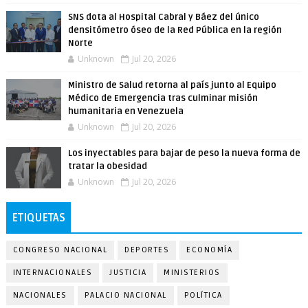
SNS dota al Hospital Cabral y Báez del único
densitómetro óseo de la Red Pública en la región
Norte
Unknown
Jul 20, 2026
Ministro de Salud retorna al país junto al Equipo
Médico de Emergencia tras culminar misión
humanitaria en Venezuela
Unknown
Jul 20, 2026
Los inyectables para bajar de peso la nueva forma de
tratar la obesidad
Unknown
Jul 20, 2026
ETIQUETAS
CONGRESO NACIONAL
DEPORTES
ECONOMÍA
INTERNACIONALES
JUSTICIA
MINISTERIOS
NACIONALES
PALACIO NACIONAL
POLÍTICA