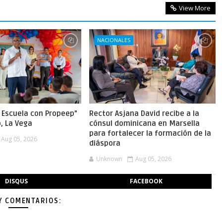
View More
NACIONALES
a Escuela con Propeep”
Rector Asjana David recibe a la
o, La Vega
cónsul dominicana en Marsella
para fortalecer la formación de la
Aug 05, 2026
diáspora
Unknown
Aug 05, 2026
DISQUS
FACEBOOK
Y COMENTARIOS: