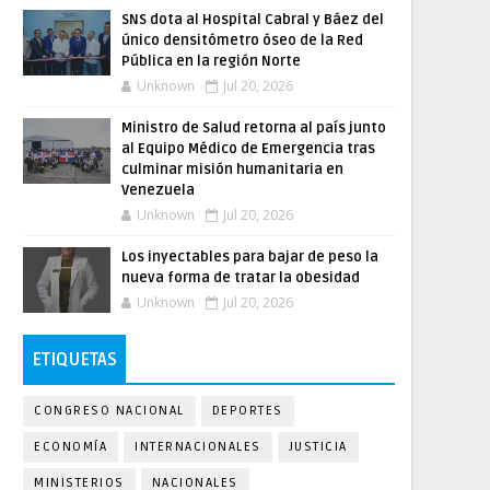
SNS dota al Hospital Cabral y Báez del
único densitómetro óseo de la Red
Pública en la región Norte
Unknown
Jul 20, 2026
Ministro de Salud retorna al país junto
al Equipo Médico de Emergencia tras
culminar misión humanitaria en
Venezuela
Unknown
Jul 20, 2026
Los inyectables para bajar de peso la
nueva forma de tratar la obesidad
Unknown
Jul 20, 2026
ETIQUETAS
CONGRESO NACIONAL
DEPORTES
ECONOMÍA
INTERNACIONALES
JUSTICIA
MINISTERIOS
NACIONALES