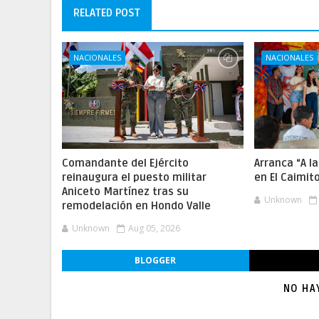
RELATED POST
NACIONALES
NACIONALES
Comandante del Ejército
Arranca “A l
reinaugura el puesto militar
en El Caimit
Aniceto Martínez tras su
Unknown
remodelación en Hondo Valle
Unknown
Aug 05, 2026
BLOGGER
NO HA