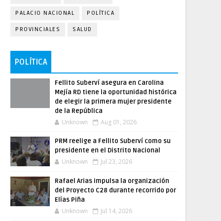
PALACIO NACIONAL
POLÍTICA
PROVINCIALES
SALUD
POLÍTICA
Fellito Suberví asegura en Carolina
Mejía RD tiene la oportunidad histórica
de elegir la primera mujer presidente
de la República
Unknown
Aug 01, 2026
PRM reelige a Fellito Suberví como su
presidente en el Distrito Nacional
Unknown
Jul 23, 2026
Rafael Arias impulsa la organización
del Proyecto C28 durante recorrido por
Elías Piña
Unknown
Jul 14, 2026