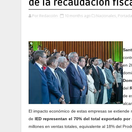
de la recaudación fis
Por Redacción
10 months ago
Nacionales,
Portada
San
cont
en 2
domi
Domi
del
R
de e
alca
El impacto económico de estas empresas se extiende más
de
IED representan el 70% del total exportado por 
millones en ventas totales, equivalente al 18% del Pro