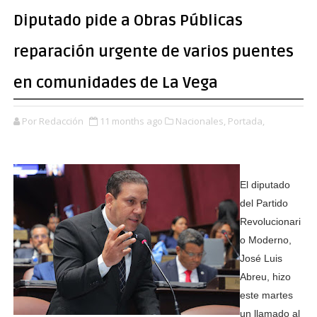
Diputado pide a Obras Públicas
reparación urgente de varios puentes
en comunidades de La Vega
Por Redacción
11 months ago
Nacionales,
Portada,
El diputado
del Partido
Revolucionari
o Moderno,
José Luis
Abreu, hizo
este martes
un llamado al