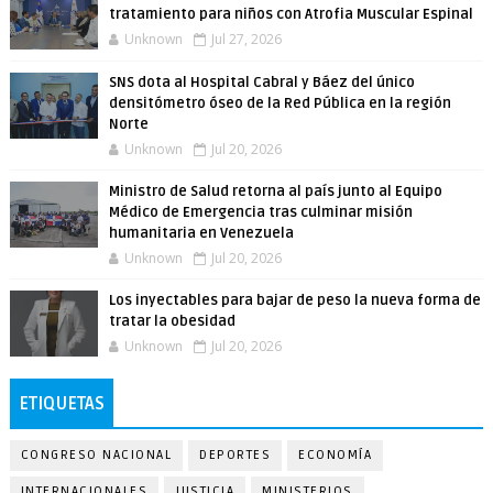
tratamiento para niños con Atrofia Muscular Espinal
Unknown
Jul 27, 2026
SNS dota al Hospital Cabral y Báez del único
densitómetro óseo de la Red Pública en la región
Norte
Unknown
Jul 20, 2026
Ministro de Salud retorna al país junto al Equipo
Médico de Emergencia tras culminar misión
humanitaria en Venezuela
Unknown
Jul 20, 2026
Los inyectables para bajar de peso la nueva forma de
tratar la obesidad
Unknown
Jul 20, 2026
ETIQUETAS
CONGRESO NACIONAL
DEPORTES
ECONOMÍA
INTERNACIONALES
JUSTICIA
MINISTERIOS