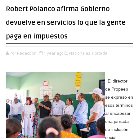
Robert Polanco afirma Gobierno
devuelve en servicios lo que la gente
paga en impuestos
Por Redacción
1 year ago
Nacionales,
Portada,
El director
de Propeep
se expresó en
esos términos
al encabezar
una jornada
de inclusión
social