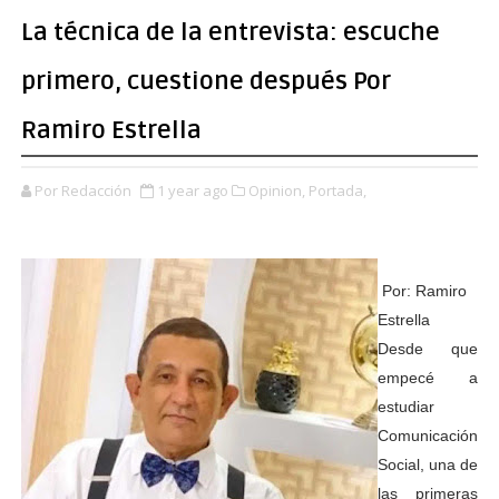
La técnica de la entrevista: escuche
primero, cuestione después Por
Ramiro Estrella
Por Redacción
1 year ago
Opinion,
Portada,
Por: Ramiro
Estrella
Desde que
empecé a
estudiar
Comunicación
Social, una de
las primeras