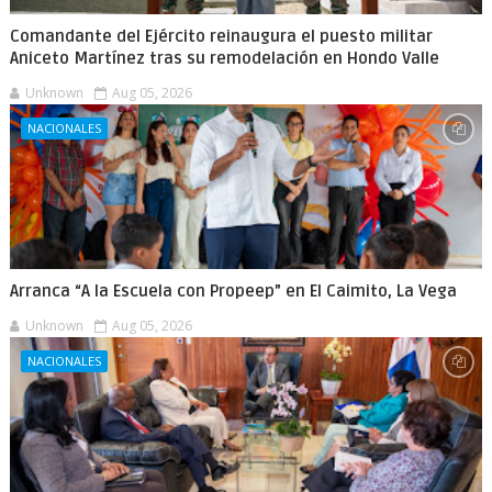
Comandante del Ejército reinaugura el puesto militar
Aniceto Martínez tras su remodelación en Hondo Valle
Unknown
Aug 05, 2026
NACIONALES
Arranca “A la Escuela con Propeep” en El Caimito, La Vega
Unknown
Aug 05, 2026
NACIONALES