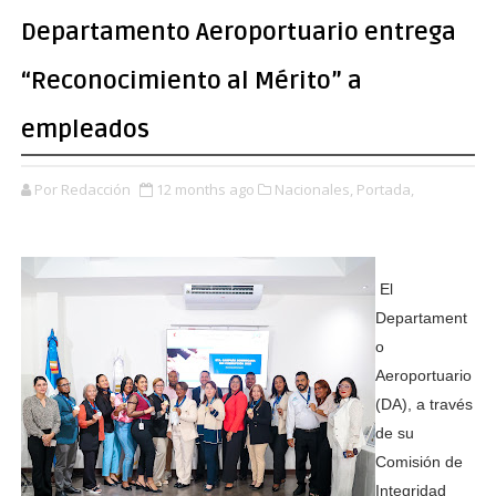
Departamento Aeroportuario entrega
“Reconocimiento al Mérito” a
empleados
Por Redacción
12 months ago
Nacionales,
Portada,
El
Departament
o
Aeroportuario
(DA), a través
de su
Comisión de
Integridad