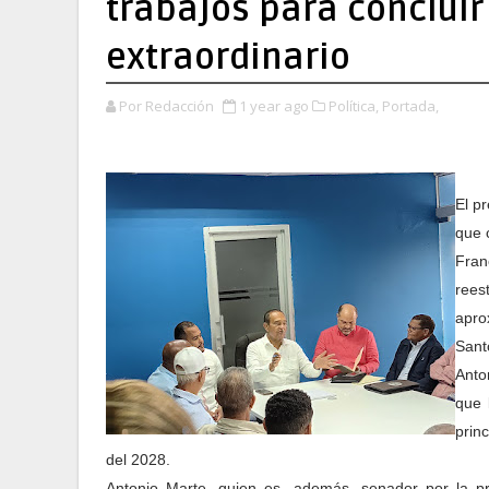
trabajos para concluir
extraordinario
Por Redacción
1 year ago
Política,
Portada,
El p
que 
Fran
rees
apro
Sant
Anto
que 
prin
del 2028.
Antonio Marte, quien es, además, senador por la pr