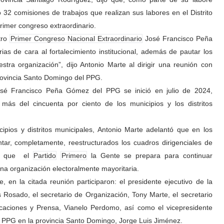
 32 comisiones de trabajos que realizan sus labores en el Distrito
primer congreso extraordinario.
tro
Primer Congreso Nacional Extraordinario
José Francisco Peña
ias de cara al fortalecimiento institucional, además de pautar los
estra organización”, dijo Antonio Marte al dirigir una reunión con
provincia Santo Domingo del PPG.
é Francisco Peña Gómez del PPG se inició en julio de 2024,
ás del cincuenta por ciento de los municipios y los distritos
pios y distritos municipales, Antonio Marte adelantó que en los
tar, completamente, reestructurados los cuadros dirigenciales de
e que
el
Partido
Primero
la Gente se prepara para continuar
una organización electoralmente mayoritaria.
 en la citada reunión participaron: el presidente ejecutivo de la
s Rosado, el secretario de Organización, Tony Marte, el secretario
icaciones y Prensa, Vianelo Perdomo, así como el vicepresidente
el PPG en la provincia Santo Domingo, Jorge Luis Jiménez.