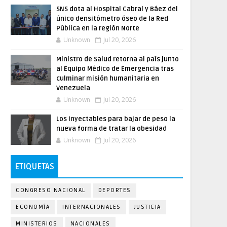
SNS dota al Hospital Cabral y Báez del
único densitómetro óseo de la Red
Pública en la región Norte
Unknown
Jul 20, 2026
Ministro de Salud retorna al país junto
al Equipo Médico de Emergencia tras
culminar misión humanitaria en
Venezuela
Unknown
Jul 20, 2026
Los inyectables para bajar de peso la
nueva forma de tratar la obesidad
Unknown
Jul 20, 2026
ETIQUETAS
CONGRESO NACIONAL
DEPORTES
ECONOMÍA
INTERNACIONALES
JUSTICIA
MINISTERIOS
NACIONALES