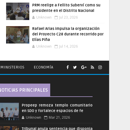
PRM reelige a Fellito Suberví como su
presidente en el Distrito Nacional
Unknown
Jul 23, 2026
Rafael Arias impulsa la organización
del Proyecto C28 durante recorrido por
Elías Piña
Unknown
Jul 14, 2026
MINISTERIOS
ECONOMÍA
NOTICIAS PRINCIPALES
Propeep remoza templo comunitario
en SDO y fortalece espacios de fe
Unknown
Mar 21, 2026
Tribunal anula sentencia que disponia