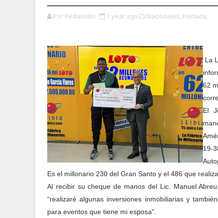
Por Redacción
1 year ago
Nacionales,
Portada,
La L
info
62 m
corr
El J
mane
Amér
19-3
Auto
Es el millonario 230 del Gran Santo y el 486 que realiza
Al recibir su cheque de manos del Lic. Manuel Abreu,
“realizaré algunas inversiones inmobiliarias y tambié
para eventos que tiene mi esposa”.