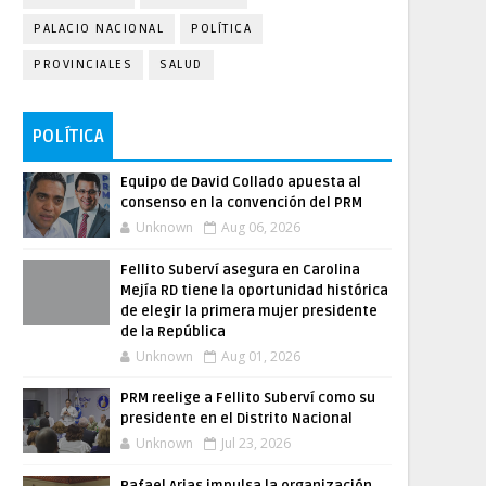
PALACIO NACIONAL
POLÍTICA
PROVINCIALES
SALUD
POLÍTICA
Equipo de David Collado apuesta al
consenso en la convención del PRM
Unknown
Aug 06, 2026
Fellito Suberví asegura en Carolina
Mejía RD tiene la oportunidad histórica
de elegir la primera mujer presidente
de la República
Unknown
Aug 01, 2026
PRM reelige a Fellito Suberví como su
presidente en el Distrito Nacional
Unknown
Jul 23, 2026