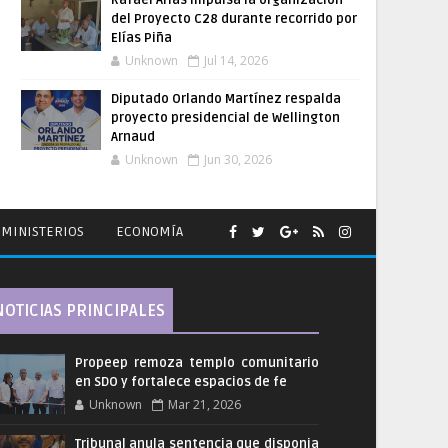
Rafael Arias impulsa la organización
del Proyecto C28 durante recorrido por
Elías Piña
Unknown
Jul 14, 2026
Diputado Orlando Martínez respalda
proyecto presidencial de Wellington
Arnaud
Unknown
Jun 30, 2026
MINISTERIOS
ECONOMÍA
NOTICIAS PRINCIPALES
Propeep remoza templo comunitario
en SDO y fortalece espacios de fe
Unknown
Mar 21, 2026
Tribunal anula sentencia que disponia