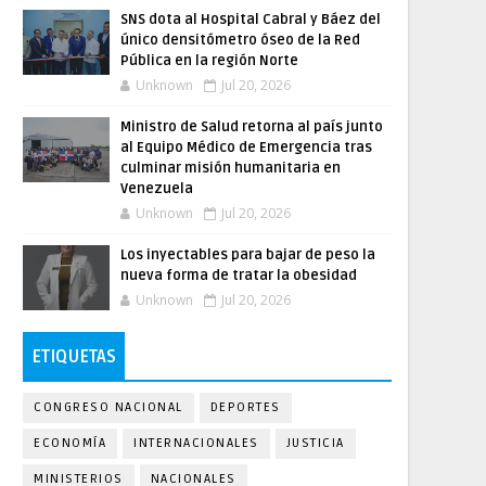
SNS dota al Hospital Cabral y Báez del
único densitómetro óseo de la Red
Pública en la región Norte
Unknown
Jul 20, 2026
Ministro de Salud retorna al país junto
al Equipo Médico de Emergencia tras
culminar misión humanitaria en
Venezuela
Unknown
Jul 20, 2026
Los inyectables para bajar de peso la
nueva forma de tratar la obesidad
Unknown
Jul 20, 2026
ETIQUETAS
CONGRESO NACIONAL
DEPORTES
ECONOMÍA
INTERNACIONALES
JUSTICIA
MINISTERIOS
NACIONALES