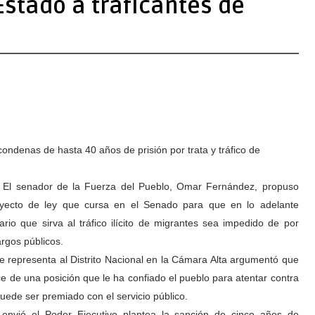
stado a traficantes de
ndenas de hasta 40 años de prisión por trata y tráfico de
 El senador de la Fuerza del Pueblo, Omar Fernández, propuso
oyecto de ley que cursa en el Senado para que en lo adelante
ario que sirva al tráfico ilícito de migrantes sea impedido de por
argos públicos.
ue representa al Distrito Nacional en la Cámara Alta argumentó que
e de una posición que le ha confiado el pueblo para atentar contra
uede ser premiado con el servicio público.
 envió el Poder Ejecutivo plantea la sanción de cinco años de