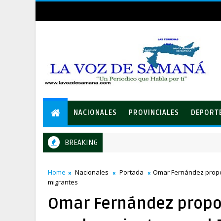
NACIONALES
PROVINCIALES
DEPORT
BREAKING
Gobierno entrega ayudas económicas a comerciantes afecta
IONALES
Home
Nacionales
Portada
Omar Fernández propon
migrantes
Omar Fernández propon