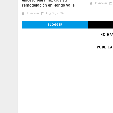
Aniceto Martínez tras su
Unknown
remodelación en Hondo Valle
Unknown
Aug 05, 2026
BLOGGER
NO HA
PUBLIC