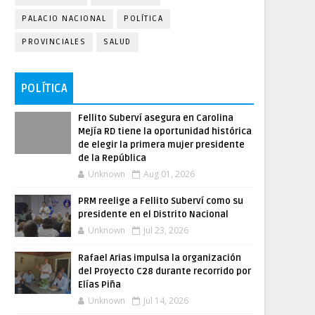
PALACIO NACIONAL
POLÍTICA
PROVINCIALES
SALUD
POLÍTICA
Fellito Suberví asegura en Carolina
Mejía RD tiene la oportunidad histórica
de elegir la primera mujer presidente
de la República
Unknown
Aug 01, 2026
PRM reelige a Fellito Suberví como su
presidente en el Distrito Nacional
Unknown
Jul 23, 2026
Rafael Arias impulsa la organización
del Proyecto C28 durante recorrido por
Elías Piña
Unknown
Jul 14, 2026