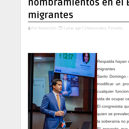
nombramientos en el E
migrantes
Por Redacción
1 year ago
Nacionales,
Portada,
Respalda hayan co
migrantes
Santo Domingo.-
modificar un pr
cualquier funcion
vida de ocupar c
El congresista q
quien se prevalec
la soberanía no p
El proyecto que