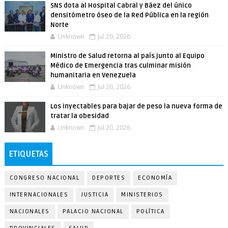
SNS dota al Hospital Cabral y Báez del único
densitómetro óseo de la Red Pública en la región
Norte
Unknown
Jul 20, 2026
Ministro de Salud retorna al país junto al Equipo
Médico de Emergencia tras culminar misión
humanitaria en Venezuela
Unknown
Jul 20, 2026
Los inyectables para bajar de peso la nueva forma de
tratar la obesidad
Unknown
Jul 20, 2026
ETIQUETAS
CONGRESO NACIONAL
DEPORTES
ECONOMÍA
INTERNACIONALES
JUSTICIA
MINISTERIOS
NACIONALES
PALACIO NACIONAL
POLÍTICA