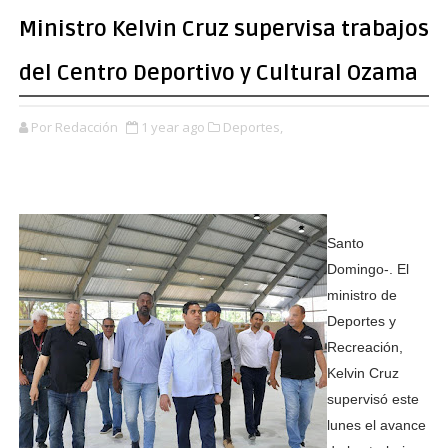
Ministro Kelvin Cruz supervisa trabajos
del Centro Deportivo y Cultural Ozama
Por Redacción
1 year ago
Deportes,
Santo
Domingo-. El
ministro de
Deportes y
Recreación,
Kelvin Cruz
supervisó este
lunes el avance