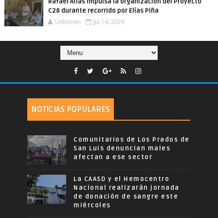
Rafael Arias impulsa la organización del Proyecto
C28 durante recorrido por Elías Piña
Unknown
Jul 14, 2026
NOTICIAS POPULARES
Comunitarios de Los Prados de
San Luis denuncian males
afectan a ese sector
La CAASD y el Hemocentro
Nacional realizarán jornada
de donación de sangre este
miércoles