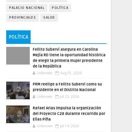
PALACIO NACIONAL
POLÍTICA
PROVINCIALES
SALUD
POLÍTICA
Fellito Suberví asegura en Carolina
Mejía RD tiene la oportunidad histórica
de elegir la primera mujer presidente
de la República
Unknown
Aug 01, 2026
PRM reelige a Fellito Suberví como su
presidente en el Distrito Nacional
Unknown
Jul 23, 2026
Rafael Arias impulsa la organización
del Proyecto C28 durante recorrido por
Elías Piña
Unknown
Jul 14, 2026