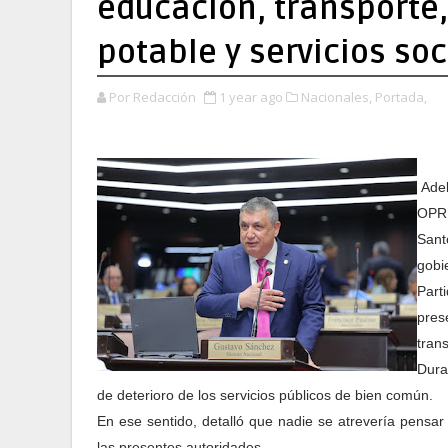
educación, transporte,
potable y servicios soc
Por Redacción
1 year ago
Nacionales,
Portada,
Adel
OP
Sant
gobi
Part
pres
tran
Dura
de deterioro de los servicios públicos de bien común.
En ese sentido, detalló que nadie se atrevería pensa
las presentes autoridades.