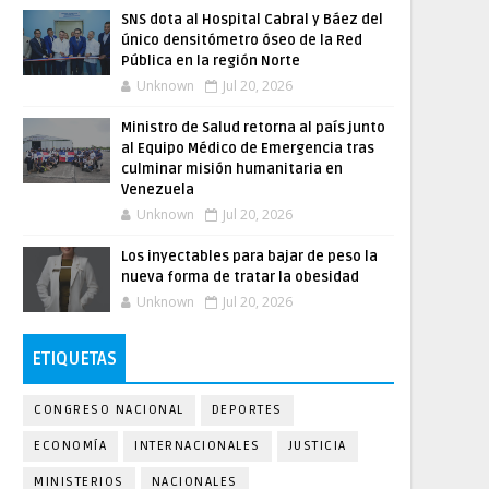
SNS dota al Hospital Cabral y Báez del
único densitómetro óseo de la Red
Pública en la región Norte
Unknown
Jul 20, 2026
Ministro de Salud retorna al país junto
al Equipo Médico de Emergencia tras
culminar misión humanitaria en
Venezuela
Unknown
Jul 20, 2026
Los inyectables para bajar de peso la
nueva forma de tratar la obesidad
Unknown
Jul 20, 2026
ETIQUETAS
CONGRESO NACIONAL
DEPORTES
ECONOMÍA
INTERNACIONALES
JUSTICIA
MINISTERIOS
NACIONALES