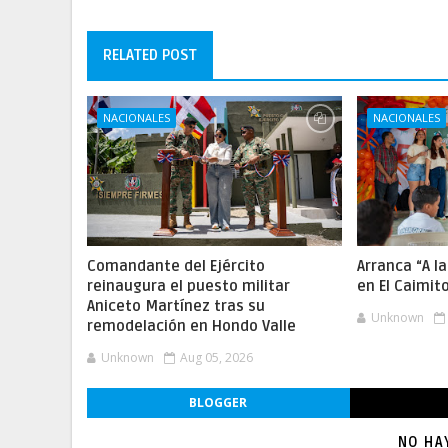
RELATED POST
NACIONALES
NACIONALES
Comandante del Ejército
Arranca “A l
reinaugura el puesto militar
en El Caimit
Aniceto Martínez tras su
Unknown
remodelación en Hondo Valle
Unknown
Aug 05, 2026
BLOGGER
NO HA