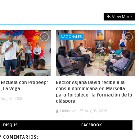
View More
NACIONALES
a Escuela con Propeep”
Rector Asjana David recibe a la
o, La Vega
cónsul dominicana en Marsella
para fortalecer la formación de la
Aug 05, 2026
diáspora
Unknown
Aug 05, 2026
DISQUS
FACEBOOK
Y COMENTARIOS: