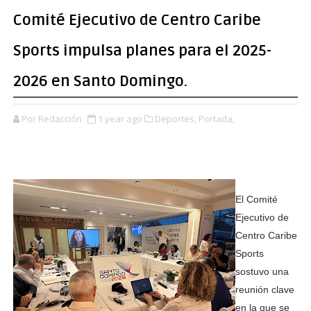
Comité Ejecutivo de Centro Caribe
Sports impulsa planes para el 2025-
2026 en Santo Domingo.
Por Redacción
1 year ago
Deportes,
Portada,
El Comité
Ejecutivo de
Centro Caribe
Sports
sostuvo una
reunión clave
en la que se