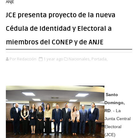
ANJE
JCE presenta proyecto de la nueva
Cédula de Identidad y Electoral a
miembros del CONEP y de ANJE
Por Redacción
1 year ago
Nacionales,
Portada,
Santo
Domingo,
RD
. - La
Junta Central
Electoral
(JCE)