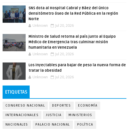
SNS dota al Hospital Cabral y Báez del único
densitómetro óseo de la Red Pública en la región
Norte
Unknown
Jul 20, 2026
Ministro de Salud retorna al país junto al Equipo
Médico de Emergencia tras culminar misión
humanitaria en Venezuela
Unknown
Jul 20, 2026
Los inyectables para bajar de peso la nueva forma de
tratar la obesidad
Unknown
Jul 20, 2026
ETIQUETAS
CONGRESO NACIONAL
DEPORTES
ECONOMÍA
INTERNACIONALES
JUSTICIA
MINISTERIOS
NACIONALES
PALACIO NACIONAL
POLÍTICA