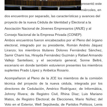
presentó este
miércoles, en
dos encuentros por separado, las características y avances del
proyecto de la nueva Cédula de Identidad y Electoral a la
Asociación Nacional de Jóvenes Empresarios (ANJE) y al
Consejo Nacional de la Empresa Privada (CONEP).
Ambos encuentros fueron encabezados por el Pleno del órgano
electoral, integrado por su presidente, Román Andrés Jáquez
Liranzo; los miembros titulares Dolores Fernández Sánchez,
Samir Chami Isa, Hirayda Fernández Guzmán y Rafael Armando
Vallejo
Santelises
; y el secretario general,
Sonne
Beltré
,
escenario en donde también estuvieron presentes los miembros
suplentes Prado López y
Anibelca
Rosario.
Acompañaron al Pleno de la JCE los miembros de la comisión
técnica del proyecto de la nueva cédula, integrada por los
directores de Cedulación, Américo Rodríguez; de Informática,
Johnny Rivera; de Registro Civil,
Rhina
Díaz; Luis Mariano
Matos, de Registro Electoral; de Elecciones, Mario Núñez; del
Voto en el Exterior,
Well
Sepúlveda; de Partidos Políticos, Lenis