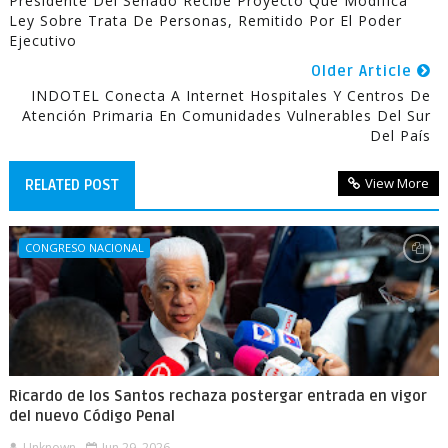
Presidente Del Senado Recibe Proyecto Que Modifica
Ley Sobre Trata De Personas, Remitido Por El Poder
Ejecutivo
Older Article
INDOTEL Conecta A Internet Hospitales Y Centros De
Atención Primaria En Comunidades Vulnerables Del Sur
Del País
View More
RELATED POST
CONGRESO NACIONAL
Ricardo de los Santos rechaza postergar entrada en vigor
del nuevo Código Penal
Unknown
Jun 29, 2026