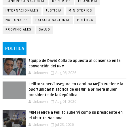
CONGRESO NACIONAL
DEPORTES
ECONOMÍA
INTERNACIONALES
JUSTICIA
MINISTERIOS
NACIONALES
PALACIO NACIONAL
POLÍTICA
PROVINCIALES
SALUD
POLÍTICA
Equipo de David Collado apuesta al consenso en la
convención del PRM
Unknown
Aug 06, 2026
Fellito Suberví asegura en Carolina Mejía RD tiene la
oportunidad histórica de elegir la primera mujer
presidente de la República
Unknown
Aug 01, 2026
PRM reelige a Fellito Suberví como su presidente en
el Distrito Nacional
Unknown
Jul 23, 2026