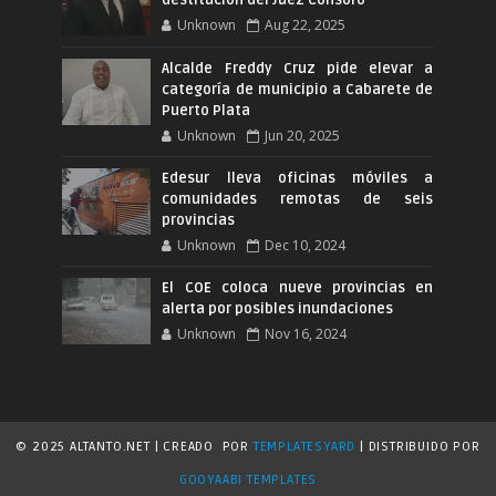
destitución del Juez Consoró
Unknown
Aug 22, 2025
Alcalde Freddy Cruz pide elevar a
categoría de municipio a Cabarete de
Puerto Plata
Unknown
Jun 20, 2025
Edesur lleva oficinas móviles a
comunidades remotas de seis
provincias
Unknown
Dec 10, 2024
El COE coloca nueve provincias en
alerta por posibles inundaciones
Unknown
Nov 16, 2024
© 2025 ALTANTO.NET | CREADO
POR
TEMPLATESYARD
| DISTRIBUIDO POR
GOOYAABI TEMPLATES