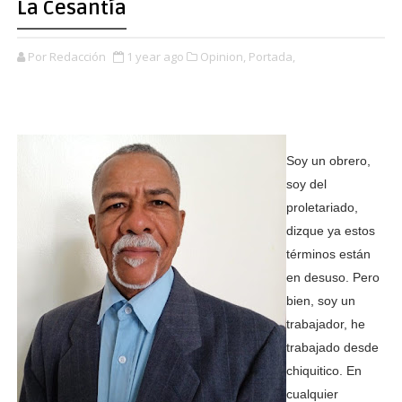
La Cesantía
Por Redacción
1 year ago
Opinion,
Portada,
Soy un obrero,
soy del
proletariado,
dizque ya estos
términos están
en desuso. Pero
bien, soy un
trabajador, he
trabajado desde
chiquitico. En
cualquier