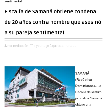
sentimental
Fiscalía de Samaná obtiene condena
de 20 años contra hombre que asesinó
a su pareja sentimental
Por Redacción
1 year ago
Justicia,
Portada,
SAMANÁ
(República
Dominicana).-
La
Fiscalía del distrito
judicial de Samaná
obtuvo una