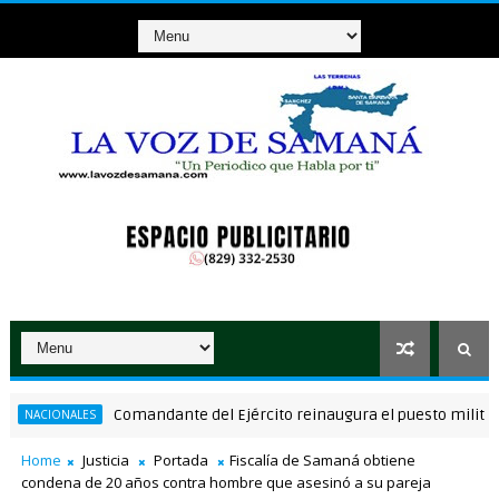
Comandante del Ejército reinaugura el puesto militar Anic
ACIONALES
Home
Justicia
Portada
Fiscalía de Samaná obtiene
condena de 20 años contra hombre que asesinó a su pareja