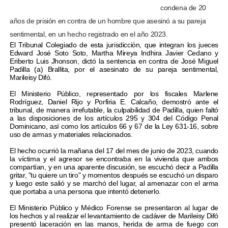
condena de 20
años de prisión en contra de un hombre que asesinó a su pareja
sentimental, en un hecho registrado en el año 2023.
El Tribunal Colegiado de esta jurisdicción, que integran los jueces
Edward José Soto Soto, Martha Mireya Indhira Javier Cedano y
Eriberto Luis Jhonson, dictó la sentencia en contra de José Miguel
Padilla (a) Brallita, por el asesinato de su pareja sentimental,
Marileisy Difó.
El Ministerio Público, representado por los fiscales Marlene
Rodríguez, Daniel Rijo y Porfiria E. Calcaño, demostró ante el
tribunal, de manera irrefutable, la culpabilidad de Padilla, quien faltó
a las disposiciones de los artículos 295 y 304 del Código Penal
Dominicano, así como los artículos 66 y 67 de la Ley 631-16, sobre
uso de armas y materiales relacionados.
El hecho ocurrió la mañana del 17 del mes de junio de 2023, cuando
la víctima y el agresor se encontraba en la vivienda que ambos
compartían, y en una aparente discusión, se escuchó decir a Padilla
gritar, "tu quiere un tiro" y momentos después se escuchó un disparo
y luego este salió y se marchó del lugar, al amenazar con el arma
que portaba a una persona que intentó detenerlo.
El Ministerio Público y Médico Forense se presentaron al lugar de
los hechos y al realizar el levantamiento de cadáver de Marileisy Difó
presentó laceración en las manos, herida de arma de fuego con