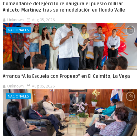
Comandante del Ejército reinaugura el puesto militar
Aniceto Martínez tras su remodelación en Hondo Valle
Unknown
Aug 05, 2026
NACIONALES
Arranca “A la Escuela con Propeep” en El Caimito, La Vega
Unknown
Aug 05, 2026
NACIONALES