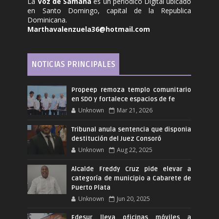
La
Voz de Samaná
es un periódico Digital ubicado
en Santo Domingo, capital de la Republica
Dominicana.
Marthavalenzuela36@hotmail.com
NOTICIAS PRINCIPALES
Propeep remoza templo comunitario
en SDO y fortalece espacios de fe
Unknown
Mar 21, 2026
Tribunal anula sentencia que disponia
destitución del Juez Consoró
Unknown
Aug 22, 2025
Alcalde Freddy Cruz pide elevar a
categoría de municipio a Cabarete de
Puerto Plata
Unknown
Jun 20, 2025
Edesur lleva oficinas móviles a