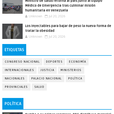
Ministro de Salud retorna al país junto al Equipo
Médico de Emergencia tras culminar misión
humanitaria en Venezuela
Unknown
Jul 20, 2026
Los inyectables para bajar de peso la nueva forma de
tratar la obesidad
Unknown
Jul 20, 2026
ETIQUETAS
CONGRESO NACIONAL
DEPORTES
ECONOMÍA
INTERNACIONALES
JUSTICIA
MINISTERIOS
NACIONALES
PALACIO NACIONAL
POLÍTICA
PROVINCIALES
SALUD
POLÍTICA