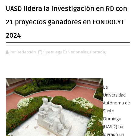
UASD lidera la investigación en RD con
21 proyectos ganadores en FONDOCYT
2024
Por Redacción
1 year ago
Nacionales,
Portada,
La
Universidad
Autónoma de
Santo
Domingo
(UASD) ha
logrado un