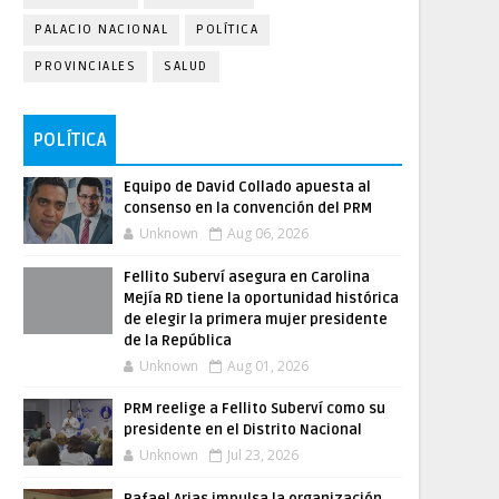
PALACIO NACIONAL
POLÍTICA
PROVINCIALES
SALUD
POLÍTICA
Equipo de David Collado apuesta al
consenso en la convención del PRM
Unknown
Aug 06, 2026
Fellito Suberví asegura en Carolina
Mejía RD tiene la oportunidad histórica
de elegir la primera mujer presidente
de la República
Unknown
Aug 01, 2026
PRM reelige a Fellito Suberví como su
presidente en el Distrito Nacional
Unknown
Jul 23, 2026