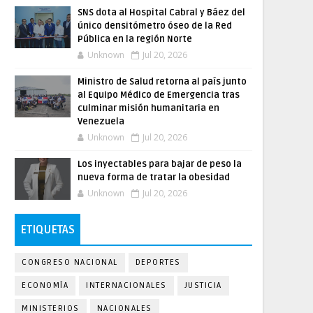
SNS dota al Hospital Cabral y Báez del
único densitómetro óseo de la Red
Pública en la región Norte
Unknown
Jul 20, 2026
Ministro de Salud retorna al país junto
al Equipo Médico de Emergencia tras
culminar misión humanitaria en
Venezuela
Unknown
Jul 20, 2026
Los inyectables para bajar de peso la
nueva forma de tratar la obesidad
Unknown
Jul 20, 2026
ETIQUETAS
CONGRESO NACIONAL
DEPORTES
ECONOMÍA
INTERNACIONALES
JUSTICIA
MINISTERIOS
NACIONALES