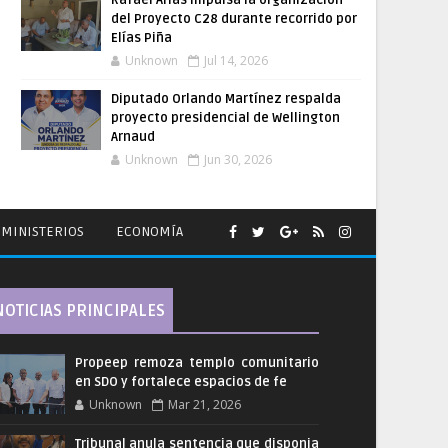
Rafael Arias impulsa la organización
del Proyecto C28 durante recorrido por
Elías Piña
Unknown
Jul 14, 2026
Diputado Orlando Martínez respalda
proyecto presidencial de Wellington
Arnaud
Unknown
Jun 30, 2026
MINISTERIOS
ECONOMÍA
NOTICIAS PRINCIPALES
Propeep remoza templo comunitario
en SDO y fortalece espacios de fe
Unknown
Mar 21, 2026
Tribunal anula sentencia que disponia