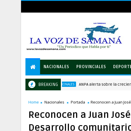
NACIONALES
PROVINCIALES
DEPORT
BREAKING
ANPA alerta sobre la creciente am
NACIONALES
Home
Nacionales
Portada
Reconocen a Juan José 
Reconocen a Juan José 
Desarrollo comunitario