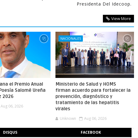
Presidenta Del Idecoop.
View More
NACIONALES
gana el Premio Anual
Ministerio de Salud y HOMS
 Poesía Salomé Ureña
firman acuerdo para fortalecer la
z 2026
prevención, diagnóstico y
tratamiento de las hepatitis
Aug 06, 2026
virales
Unknown
Aug 06, 2026
DISQUS
FACEBOOK