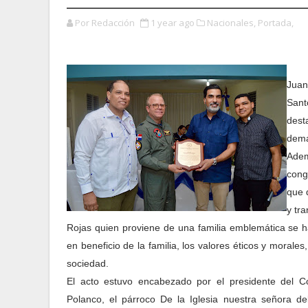
Por Redacción
1 year ago
Nacionales,
Portada,
Juan
Sant
dest
demar
Ade
cong
que 
y tr
Rojas quien proviene de una familia emblemática se h
en beneficio de la familia, los valores éticos y moral
sociedad.
El acto estuvo encabezado por el presidente del 
Polanco, el párroco De la Iglesia nuestra señora de