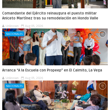
Comandante del Ejército reinaugura el puesto militar
Aniceto Martínez tras su remodelación en Hondo Valle
Unknown
Aug 05, 2026
NACIONALES
Arranca “A la Escuela con Propeep” en El Caimito, La Vega
Unknown
Aug 05, 2026
NACIONALES