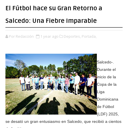
El Fútbol hace su Gran Retorno a
Salcedo: Una Fiebre Imparable
Por Redacción
1 year ago
Deportes,
Portada,
Salcedo-.
Durante el
inicio de la
Copa de la
Liga
Dominicana
de Fútbol
(LDF) 2025,
se desató un gran entusiasmo en Salcedo, que recibió a cientos