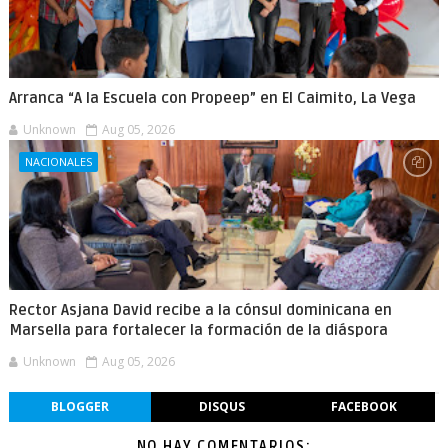
Arranca “A la Escuela con Propeep” en El Caimito, La Vega
Unknown
Aug 05, 2026
NACIONALES
Rector Asjana David recibe a la cónsul dominicana en
Marsella para fortalecer la formación de la diáspora
Unknown
Aug 05, 2026
BLOGGER
DISQUS
FACEBOOK
NO HAY COMENTARIOS: