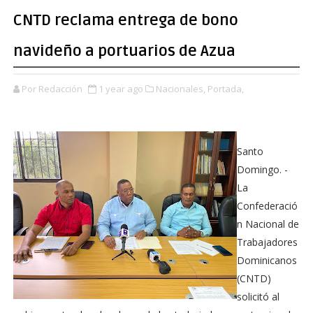
CNTD reclama entrega de bono
navideño a portuarios de Azua
Por Redacción
1 year ago
Nacionales,
Portada,
Santo
Domingo. -
La
Confederació
n Nacional de
Trabajadores
Dominicanos
(CNTD)
solicitó al