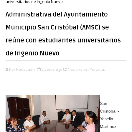
universitarios de Ingenio Nuevo
Administrativa del Ayuntamiento
Municipio San Cristóbal (AMSC) se
reúne con estudiantes universitarios
de Ingenio Nuevo
Por Redacción
2 years ago
Nacionales,
Portada,
San
Cristóbal.-
Yoselin
Martínez,