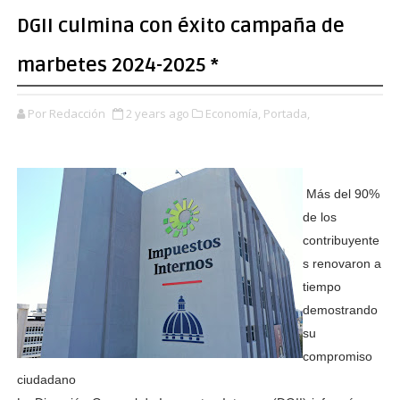
DGII culmina con éxito campaña de
marbetes 2024-2025 *
Por Redacción
2 years ago
Economía,
Portada,
Más del 90%
de los
contribuyente
s renovaron a
tiempo
demostrando
su
compromiso
ciudadano