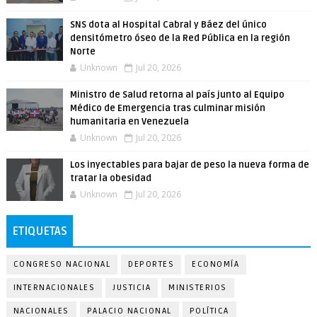
SNS dota al Hospital Cabral y Báez del único
densitómetro óseo de la Red Pública en la región
Norte
Unknown
Jul 20, 2026
Ministro de Salud retorna al país junto al Equipo
Médico de Emergencia tras culminar misión
humanitaria en Venezuela
Unknown
Jul 20, 2026
Los inyectables para bajar de peso la nueva forma de
tratar la obesidad
Unknown
Jul 20, 2026
ETIQUETAS
CONGRESO NACIONAL
DEPORTES
ECONOMÍA
INTERNACIONALES
JUSTICIA
MINISTERIOS
NACIONALES
PALACIO NACIONAL
POLÍTICA