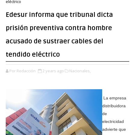
eléctrico
Edesur informa que tribunal dicta
prisión preventiva contra hombre
acusado de sustraer cables del
tendido eléctrico
Por Redacción
2 years ago
Nacionales,
La empresa
distribuidora
de
electricidad
advierte que