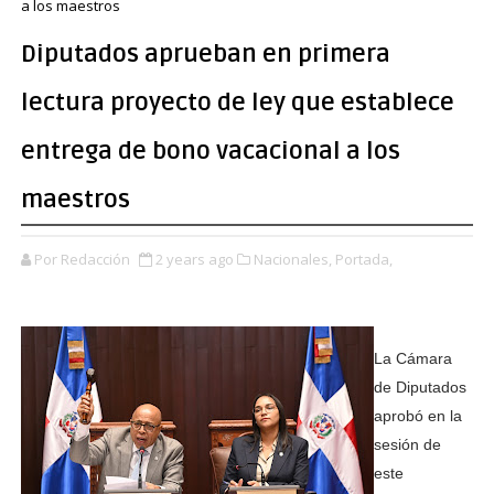
a los maestros
Diputados aprueban en primera
lectura proyecto de ley que establece
entrega de bono vacacional a los
maestros
Por Redacción
2 years ago
Nacionales,
Portada,
La Cámara
de Diputados
aprobó en la
sesión de
este