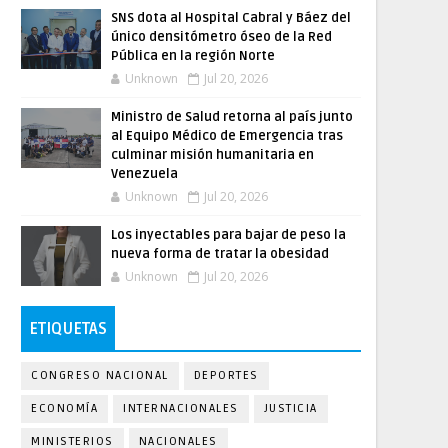
SNS dota al Hospital Cabral y Báez del
único densitómetro óseo de la Red
Pública en la región Norte
Unknown
Jul 20, 2026
Ministro de Salud retorna al país junto
al Equipo Médico de Emergencia tras
culminar misión humanitaria en
Venezuela
Unknown
Jul 20, 2026
Los inyectables para bajar de peso la
nueva forma de tratar la obesidad
Unknown
Jul 20, 2026
ETIQUETAS
CONGRESO NACIONAL
DEPORTES
ECONOMÍA
INTERNACIONALES
JUSTICIA
MINISTERIOS
NACIONALES