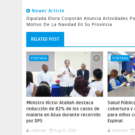
Newer Article
Diputada Elvira Corporán Anuncia Actividades P
Motivo De La Navidad En Su Provincia
RELATED POST
PORTADA
PORTADA
Ministro Víctor Atallah destaca
Salud Públic
reducción de 82% de los casos de
cobertura y
malaria en Azua durante recorrido
para niños c
por DPS
Espinal
Unknown
Aug 02, 2026
Unknown