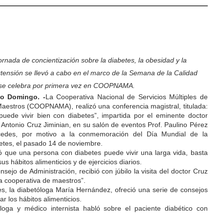
ornada de concientización sobre la diabetes, la obesidad y la
rtensión se llevó a cabo en el marco de la Semana de la Calidad
se celebra por primera vez en COOPNAMA.
o Domingo. -
La Cooperativa Nacional de Servicios Múltiples de
Maestros (COOPNAMA), realizó una conferencia magistral, titulada:
puede vivir bien con diabetes”, impartida por el eminente doctor
x Antonio Cruz Jiminian, en su salón de eventos Prof. Paulino Pérez
edes, por motivo a la conmemoración del Día Mundial de la
etes, el pasado 14 de noviembre.
ó que una persona con diabetes puede vivir una larga vida, basta
s hábitos alimenticios y de ejercicios diarios.
sejo de Administración, recibió con júbilo la visita del doctor Cruz
a cooperativa de maestros”.
es, la diabetóloga María Hernández, ofreció una serie de consejos
r los hábitos alimenticios.
loga y médico internista habló sobre el paciente diabético con