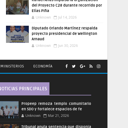
Rafael Arias impulsa la organización
del Proyecto C28 durante recorrido por
Elías Piña
Unknown
Jul 14, 2026
Diputado Orlando Martínez respalda
proyecto presidencial de Wellington
Arnaud
Unknown
Jun 30, 2026
MINISTERIOS
ECONOMÍA
NOTICIAS PRINCIPALES
Propeep remoza templo comunitario
en SDO y fortalece espacios de fe
Unknown
Mar 21, 2026
Tribunal anula sentencia que disponia