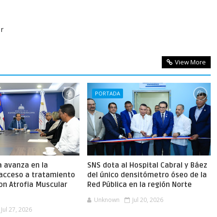
or
View More
PORTADA
a avanza en la
SNS dota al Hospital Cabral y Báez
 acceso a tratamiento
del único densitómetro óseo de la
on Atrofia Muscular
Red Pública en la región Norte
Unknown
Jul 20, 2026
Jul 27, 2026