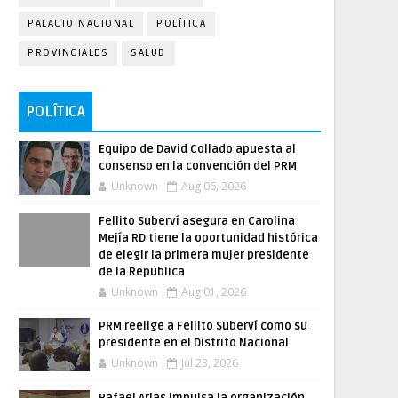
PALACIO NACIONAL
POLÍTICA
PROVINCIALES
SALUD
POLÍTICA
Equipo de David Collado apuesta al
consenso en la convención del PRM
Unknown
Aug 06, 2026
Fellito Suberví asegura en Carolina
Mejía RD tiene la oportunidad histórica
de elegir la primera mujer presidente
de la República
Unknown
Aug 01, 2026
PRM reelige a Fellito Suberví como su
presidente en el Distrito Nacional
Unknown
Jul 23, 2026