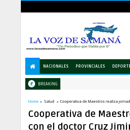
NACIONALES
PROVINCIALES
DEPORT
BREAKING
Equipo de David Collado apuesta al consenso en la convención 
ICA
Home
Salud
Cooperativa de Maestros realiza jornada
Cooperativa de Maestr
con el doctor Cruz Jim