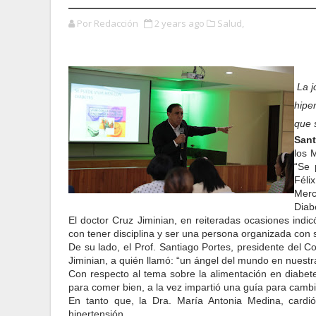
Por Redacción
2 years ago
Salud,
La j
hipe
que 
Sant
los 
“Se 
Féli
Merc
Diab
El doctor Cruz Jiminian, en
reiteradas ocasiones indic
con tener disciplina y ser una persona organizada con su
De su lado, el Prof. Santiago Portes, presidente del Con
Jiminian, a quién llamó: “un ángel del mundo en nuestr
Con respecto al tema sobre la alimentación en diabet
para comer bien, a la vez impartió una guía para cambia
En tanto que, la Dra. María Antonia Medina, cardió
hipertensión.