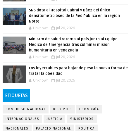
SNS dota al Hospital Cabral y Báez del único
densitómetro óseo de la Red Pública en la región
Norte
Unknown
Jul 20, 2026
Ministro de Salud retorna al país junto al Equipo
Médico de Emergencia tras culminar misión
humanitaria en Venezuela
Unknown
Jul 20, 2026
Los inyectables para bajar de peso la nueva forma de
tratar la obesidad
Unknown
Jul 20, 2026
ETIQUETAS
CONGRESO NACIONAL
DEPORTES
ECONOMÍA
INTERNACIONALES
JUSTICIA
MINISTERIOS
NACIONALES
PALACIO NACIONAL
POLÍTICA